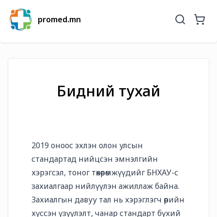
promed.mn
Бидний тухай
2019 оноос эхлэн олон улсын
стандартад нийцсэн эмнэлгийн
хэрэгсэл, тоног төхөөрөмжүүдийг БНХАУ-с
захиалгаар нийлүүлэн ажиллаж байна.
Захиалгын давуу тал нь хэрэглэгч өөрийн
хүссэн үзүүлэлт, чанар стандарт бүхий