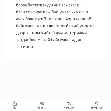
бараа бүтээгдэхүүнийг зах зээлд
бэлнээр зарагдаж буй үнээс хямдаар
авах боломжийг олгодог. Хэрвээ танай
байгууллага нөөц төлөвлөлт хийсний үндсэн
дээр хангамжийн бараа материалаа
татдаг бол манай байгууллагад яг
тохирно.
Нүүр
Ангилал
Хямдрал
Профайл