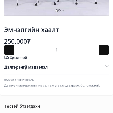
Эмнэлгийн хаалт
250,000₮
Хүргэлттэй
Дэлгэрэнгүй мэдээлэл
Хэмжээ 180*200 см
Даавуун материалыг нь салгаж угааж цэвэрлэх боломжтой.
Төстэй бүтээгдэхүүн