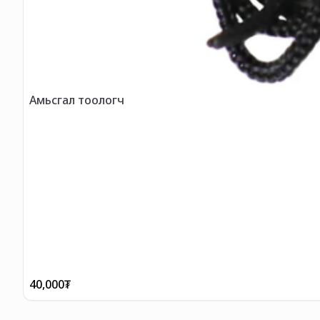
Амьсгал тоологч
40,000
₮