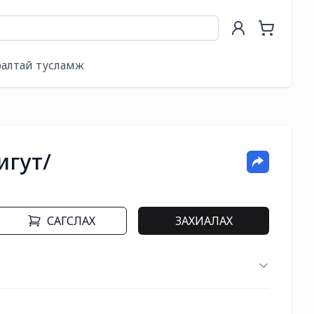
ралтай тусламж
игут/
САГСЛАХ
ЗАХИАЛАХ