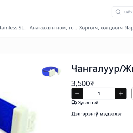
tainless Steel/
Анагаахын ном, товхимол
Хөргөгч, хөлдөөгч
Яа
Чангалуур/Ж
3,500₮
Хүргэлттэй
Дэлгэрэнгүй мэдээлэл