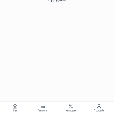
Нүүр
Ангилал
Хямдрал
Профайл