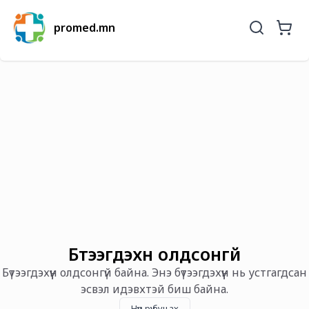
promed.mn
Бүтээгдэхүүн олдсонгүй
Бүтээгдэхүүн олдсонгүй байна. Энэ бүтээгдэхүүн нь устгагдсан
эсвэл идэвхтэй биш байна.
Нүүр рүү буцах