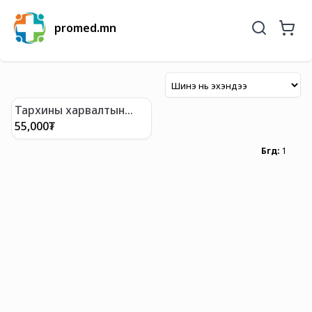
promed.mn
Тархины харвалтын
дараах хөдөлмөр засал
55,000
₮
Бүгд
:
1