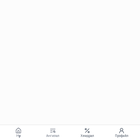
Нүүр
Ангилал
Хямдрал
Профайл