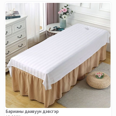
г
Барианы даавуун дэвсгэр