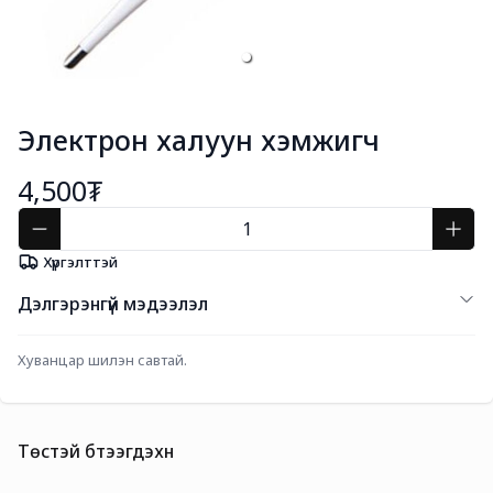
Электрон халуун хэмжигч
4,500₮
Хүргэлттэй
Дэлгэрэнгүй мэдээлэл
Хуванцар шилэн савтай. 
Төстэй бүтээгдэхүүн