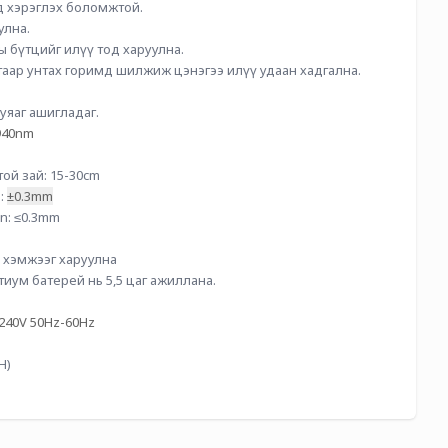
д хэрэглэх боломжтой.
улна.
ы бүтцийг илүү тод харуулна.
аар унтах горимд шилжиж цэнэгээ илүү удаан хадгална.
 туяаг ашигладаг.
940nm
ой зай: 15-30cm
 
±0.3mm
n: ≤0.3mm
 хэмжээг харуулна
тиум батерей нь 5,5 цаг ажиллана.
-240V 50Hz-60Hz
H)