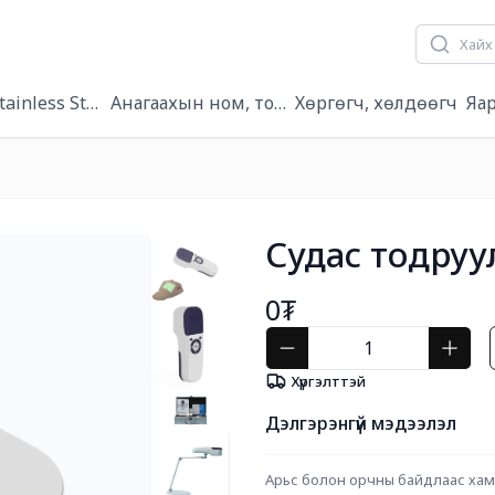
tainless Steel/
Анагаахын ном, товхимол
Хөргөгч, хөлдөөгч
Яа
Судас тодруу
0₮
Хүргэлттэй
Дэлгэрэнгүй мэдээлэл
Арьс болон орчны байдлаас хамаар