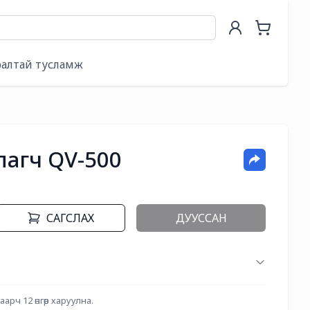
ралтай тусламж
лагч QV-500
САГСЛАХ
ДУУССАН
ч 12 өнгөөр харуулна.