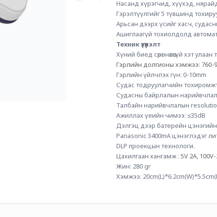
Насанд хүрэгчид, хүүхэд, нярай
Гэрэлтүүлгийг 5 түвшинд тохиру
Арьсан дээрх үсийг хасч, судасн
Ашиглаагүй тохиолдолд автомат
Техник үзүүлэлт
Хүний биед сөрөг нөлөөгүй хэт улаан
Гэрлийн долгионы хэмжээ: 760-
Гэрлийн үйлчлэх гүн: 0-10mm
Судас тодруулагчийн тохиромжт
Судасны байрлалын нарийвчлал:
Талбайн нарийвчлалын resolutio
Ажиллах үеийн чимээ: ≤35dB
Дэлгэц дээр батерейн цэнэгийн
Panasonic 3400mA цэнэглэдэг ли
DLP проекцын технологи.
Цахилгаан хангамж : 
5V 2A, 100V
Жин: 280 gr
Хэмжээ: 20cm(L)*6.2cm(W)*5.5cm(