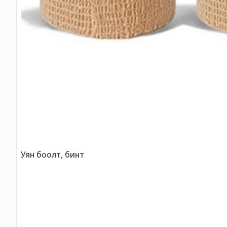
Уян боолт, бинт