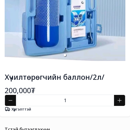
Хүчилтөрөгчийн баллон/2л/
200,000₮
Хүргэлттэй
Төстэй бүтээгдэхүүн