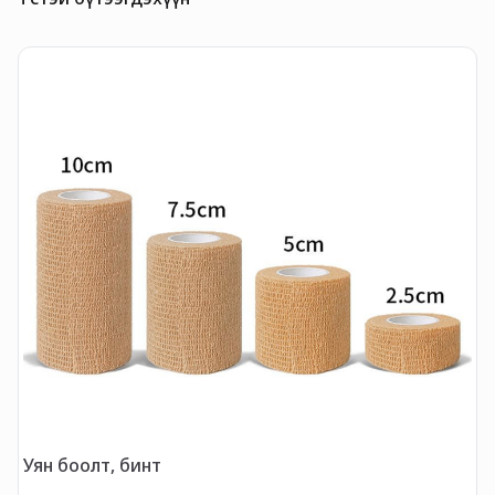
Уян боолт, бинт