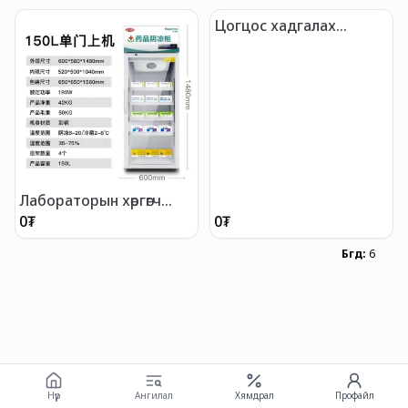
Цогцос хадгалах
хөргөгч/2ш/
Лабораторын хөргөгч
/150л/
0
₮
0
₮
Бүгд
:
6
Нүүр
Ангилал
Хямдрал
Профайл