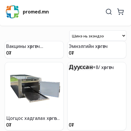
promed.mn
Вакцины хөргөгч
Эмнэлгийн хөргөгч
/-25градус/
0
₮
0
₮
Дууссан
Biobase/-2+8/ хөргөгч
Цогцос хадгалах хөргөгч
/1ширхэг/
0
₮
0
₮