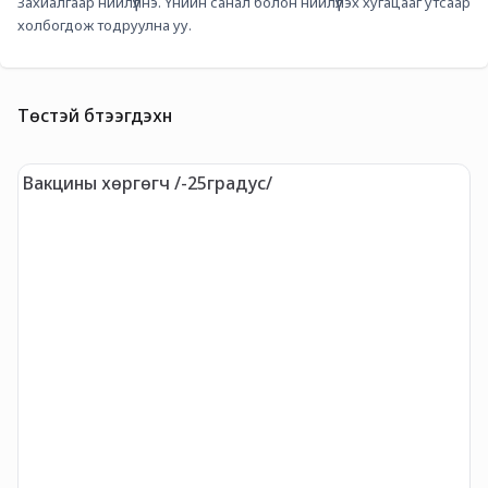
Захиалгаар нийлүүлнэ. Үнийн санал болон нийлүүлэх хугацааг утсаар 
холбогдож тодруулна уу.
Төстэй бүтээгдэхүүн
Вакцины хөргөгч /-25градус/
Э