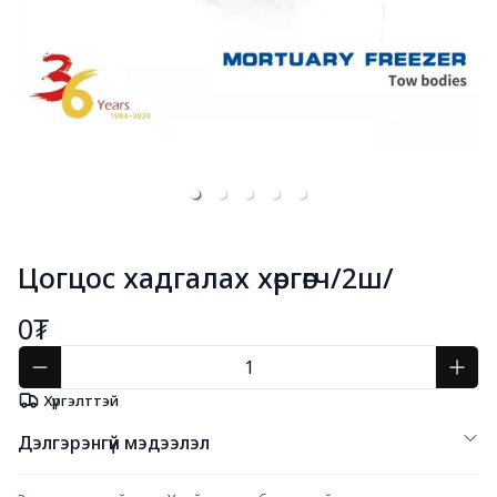
Цогцос хадгалах хөргөгч/2ш/
0₮
Хүргэлттэй
Дэлгэрэнгүй мэдээлэл