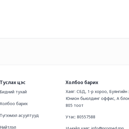
Туслах цэс
Холбоо барих
Хаяг: СБД, 1-р хороо, Буянгийн
Бидний тухай
Юнион бьюлдинг оффис, А блок
Холбоо барих
805 тоот
Түгээмэл асуултууд
Утас: 80557588
Нийтлэл
И-мэйл хаяг: info@promed.mn