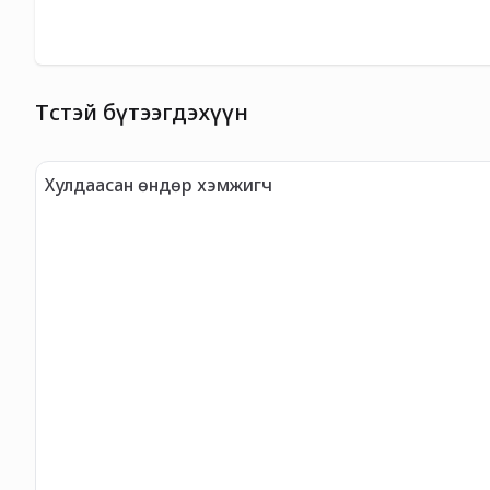
Төстэй бүтээгдэхүүн
Хулдаасан өндөр хэмжигч