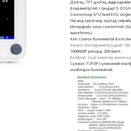
Дэлгэц: TFT дэлгэц, өндөр нарийвч
6 параметртэй: стандарт 5  ECG/H
Сонголтоор 3/12-lead ECG, single
Насанд хүрэгчид, хүүхэд, нярай
Интерфейс олон сонголттой. (Stand
waveforms;)
Хэл: Сонгох боломжтой 8 хэл (Ан
1000NIBP рекорд, 200 alarm
Батерей: 2 цаг ажиллах дахин ц
Сүлжээ: TCP/IP сүлжээний платфо
холбогдох боломжтой. 