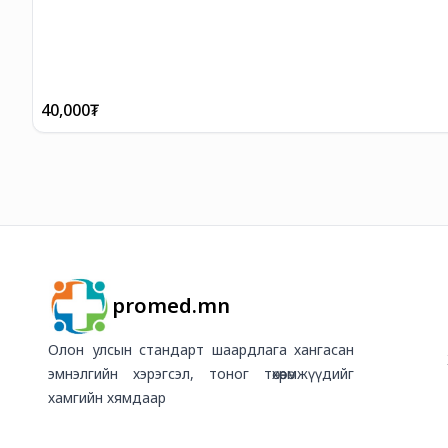
40,000
₮
promed.mn
Олон улсын стандарт шаардлага хангасан
эмнэлгийн хэрэгсэл, тоног төхөөрөмжүүдийг
хамгийн хямдаар