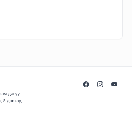
10
Facebook
Instagram
YouTube
 зам дагуу
, 8 давхар,