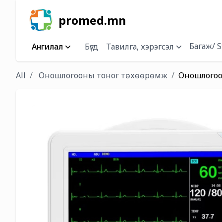
promed.mn
Багаж/ S
Ангилал
Бүгд
Тавилга, хэрэгсэл
All
Оношлогооны тоног төхөөрөмж
Оношлогоо