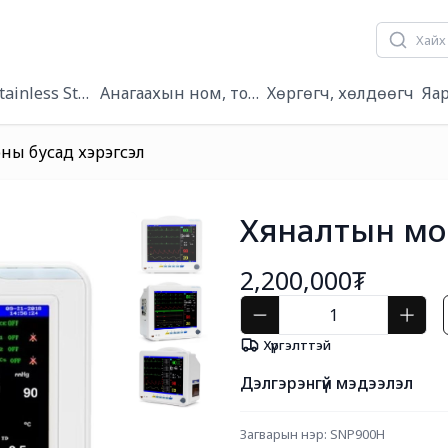
tainless Steel/
Анагаахын ном, товхимол
Хөргөгч, хөлдөөгч
Яа
ны бусад хэрэгсэл
Хяналтын мо
2,200,000₮
Хүргэлттэй
Дэлгэрэнгүй мэдээлэл
Загварын нэр: SNP900H 