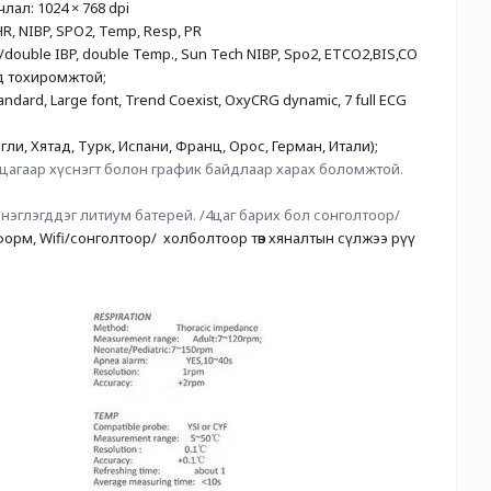
лал: 1024 × 768 dpi
R, NIBP, SPO2, Temp, Resp, PR 
/double IBP, double Temp., Sun Tech NIBP, Spo2, ETCO2,BIS,CO
д тохиромжтой;
ard, Large font, Trend Coexist, OxyCRG dynamic, 7 full ECG 
гли, Хятад, Турк, Испани, Франц, Орос, Герман, Итали);
Хяналт: Бүх параметрүүдийг 720 цагаар хүснэгт болон график байдлаар харах боломжтой. 
энэглэгддэг литиум батерей. /4цаг барих бол сонголтоор/
рм, Wifi/сонголтоор/  холболтоор төв хяналтын сүлжээ рүү 